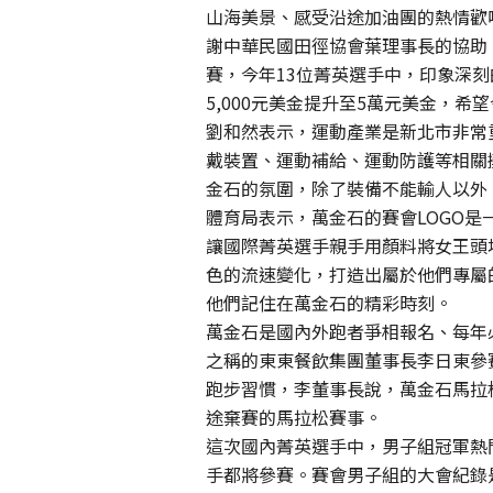
山海美景、感受沿途加油團的熱情歡
謝中華民國田徑協會葉理事長的協助
賽，今年13位菁英選手中，印象深刻
5,000元美金提升至5萬元美金，
劉和然表示，運動產業是新北市非常
戴裝置、運動補給、運動防護等相關
金石的氛圍，除了裝備不能輸人以外
體育局表示，萬金石的賽會LOGO
讓國際菁英選手親手用顏料將女王頭
色的流速變化，打造出屬於他們專屬
他們記住在萬金石的精彩時刻。
萬金石是國內外跑者爭相報名、每年必
之稱的東東餐飲集團董事長李日東參
跑步習慣，李董事長說，萬金石馬拉
途棄賽的馬拉松賽事。
這次國內菁英選手中，男子組冠軍熱
手都將參賽。賽會男子組的大會紀錄是由來