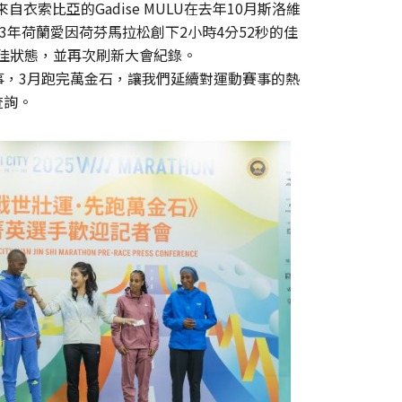
來自衣索比亞的Gadise MULU在去年10月斯洛維
023年荷蘭愛因荷芬馬拉松創下2小時4分52秒的佳
佳狀態，並再次刷新大會紀錄。
關注賽事，3月跑完萬金石，讓我們延續對運動賽事的熱
查詢。