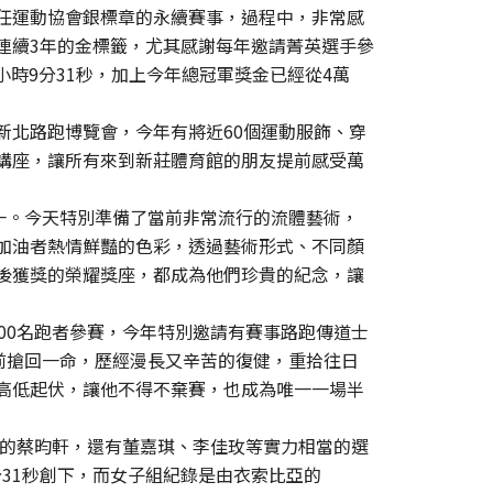
任運動協會銀標章的永續賽事，過程中，非常感
連續3年的金標籤，尤其感謝每年邀請菁英選手參
小時9分31秒，加上今年總冠軍獎金已經從4萬
新北路跑博覽會，今年有將近60個運動服飾、穿
講座，讓所有來到新莊體育館的朋友提前感受萬
一。今天特別準備了當前非常流行的流體藝術，
加油者熱情鮮豔的色彩，透過藝術形式、不同顏
後獲獎的榮耀獎座，都成為他們珍貴的紀念，讓
000名跑者參賽，今年特別邀請有賽事路跑傳道士
前搶回一命，歷經漫長又辛苦的復健，重拾往日
高低起伏，讓他不得不棄賽，也成為唯一一場半
后的蔡昀軒，還有董嘉琪、李佳玫等實力相當的選
時9分31秒創下，而女子組紀錄是由衣索比亞的