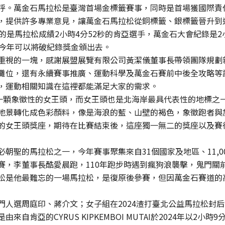
呼。萬金石馬拉松是臺灣首場金標籤賽事，同時是首場獲國際責
，提供許多專業意見，讓萬金石馬拉松從銅標籤、銀標籤晉升到
的是馬拉松成績2小時4分52秒的肯亞選手，萬金石大會紀錄是2
希望今年可以將破紀錄獎金頒出去。
重視的一塊，感謝展盟展覽有限公司黃潔儀董事長帶領團隊規劃
攤位，還有永續賽事推廣、運動科學及萬金石賽前中後全攻略等
，運動相關知識在這裡都能滿足大家的需求。
是一顆象徵性的女王頭，而女王頭也是北海岸最具代表性的地標之
地景轉化成色彩顏料，像是海浪的藍、山壁的褐色，象徵跑者與
的女王頭獎座，期待在比賽結束後，這座獨一無二的獎座以及賽
朝聖的馬拉松之一，今年賽事聚集來自31個國家及地區、11,
賽，李董事長酷愛晨跑，110年跑步時遇到瘋狗浪襲擊，鬼門關
松是他最難忘的一場馬拉松，是復原後參賽，但因萬金石賽道的
門人選周庭印、蔣介文；女子組在2024渣打臺北公益馬拉松封
自肯亞的CYRUS KIPKEMBOI MUTAI於2024年以2小