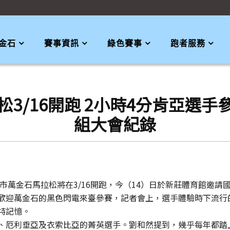
金石
賽事資訊
綠色賽事
跑者服務
松3/16開跑 2小時4分肯亞選
組大會紀錄
北市萬金石馬拉松將在3/16開跑，今（14）日於新莊體育館邀
歡迎萬金石的黑色閃電來臺參賽，記者會上，選手體驗時下流行
特記憶。
、厄利垂亞及衣索比亞的菁英選手。劉和然提到，幾乎每年都踏