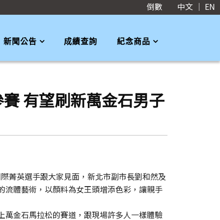
倒數
中文
｜
EN
新聞公告
成績查詢
紀念商品
手參賽 有望刷新萬金石男子
請國際菁英選手跟大家見面，新北市副市長劉和然及
的流體藝術，以顏料為女王頭增添色彩，讓親手
上萬金石馬拉松的賽道，跟現場許多人一樣體驗