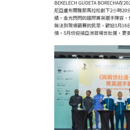
BEKELECH GUDETA BOREC
尼亞盧布爾雅那馬拉松創下2小時20分5
績，金光閃閃的國際菁英選手陣容，
無法到現場觀賽的民眾，歡迎3月16日(
情，5月份迎接亞洲首場世壯運，更