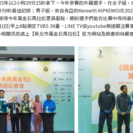
HA在2023年以2小時29分25秒拿下。今年參賽的外籍選手，在女子組，
9秒最佳紀錄；男子組，來自肯亞的Kenneth KIPKEMOI在2
使得今年萬金石馬拉松更具看點，期盼選手們能在比賽中保持最
日)早上6點鎖定TVBS 56臺、LINE TV或youtube頻道
多相關訊息請上【新北市萬金石馬拉松】官方網站及臉書粉絲團